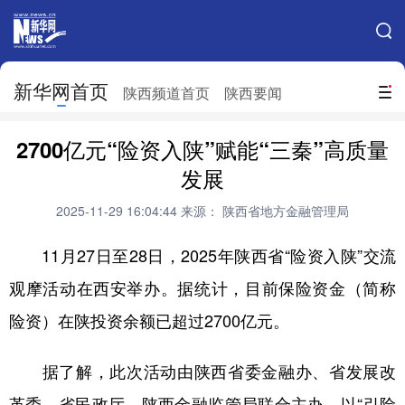
手机新华网
网站地图
新华网首页
搜索
陕西频道首页
陕西要闻
地方频道
2700亿元“险资入陕”赋能“三秦”高质量
北京
天津
河北
山西
发展
辽宁
吉林
上海
江苏
2025-11-29 16:04:44
来源： 陕西省地方金融管理局
浙江
安徽
福建
江西
11月27日至28日，2025年陕西省“险资入陕”交流
山东
河南
湖北
湖南
观摩活动在西安举办。据统计，目前保险资金（简称
险资）在陕投资余额已超过2700亿元。
广东
广西
海南
重庆
四川
贵州
云南
西藏
据了解，此次活动由陕西省委金融办、省发展改
陕西
甘肃
青海
宁夏
革委、省民政厅、陕西金融监管局联合主办，以“引险