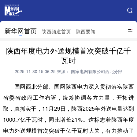
手机新华网
网站地图
新华网首页
搜索
陕西频道首页
陕西要闻
地方频道
陕西年度电力外送规模首次突破千亿千
北京
天津
河北
山西
瓦时
辽宁
吉林
上海
江苏
2025-11-30 15:06:25
来源： 国家电网有限公司西北分部
浙江
安徽
福建
江西
国网西北分部、国网陕西电力深入贯彻落实陕西
山东
河南
湖北
湖南
省委省政府工作布署，统筹协调各方力量，开拓进
取，真抓实干，11月29日，陕西2025年外送电量达到
广东
广西
海南
重庆
1000.7亿千瓦时，同比增长21%。这标志着陕西年度
四川
贵州
云南
西藏
电力外送规模首次突破千亿千瓦时大关，有力推动了
陕西
甘肃
青海
宁夏