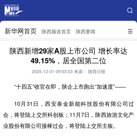
手机新华网
网站地图
新华网首页
搜索
陕西频道首页
陕西要闻
地方频道
陕西新增29家A股上市公司 增长率达
北京
天津
河北
山西
49.15%，居全国第二位
辽宁
吉林
上海
江苏
2025-12-01 09:03:03
来源： 陕西日报
浙江
安徽
福建
江西
“十四五”收官在即，陕企上市跑出“加速度”——
山东
河南
湖北
湖南
10月31日，西安泰金新能科技股份有限公司过
广东
广西
海南
重庆
会，将登陆上交所科创板；11月7日，陕西旅游文化产
四川
贵州
云南
西藏
业股份有限公司接棒过会，将登陆上交所主板。
陕西
甘肃
青海
宁夏