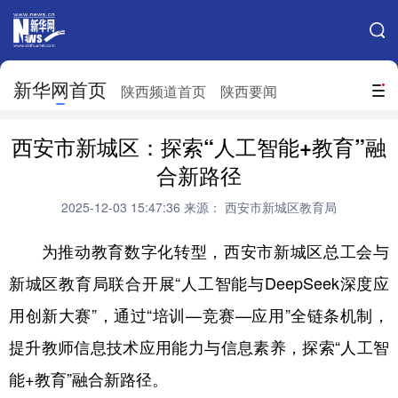
手机新华网
网站地图
新华网首页
搜索
陕西频道首页
陕西要闻
地方频道
西安市新城区：探索“人工智能+教育”融
北京
天津
河北
山西
合新路径
辽宁
吉林
上海
江苏
2025-12-03 15:47:36
来源： 西安市新城区教育局
浙江
安徽
福建
江西
为推动教育数字化转型，西安市新城区总工会与
山东
河南
湖北
湖南
新城区教育局联合开展“人工智能与DeepSeek深度应
用创新大赛”，通过“培训—竞赛—应用”全链条机制，
广东
广西
海南
重庆
提升教师信息技术应用能力与信息素养，探索“人工智
四川
贵州
云南
西藏
能+教育”融合新路径。
陕西
甘肃
青海
宁夏