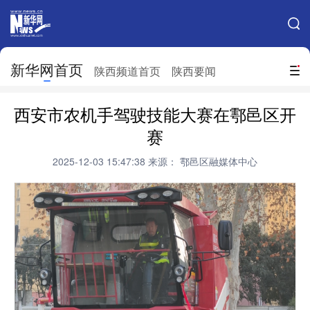
手机新华网
网站地图
新华网首页
搜索
陕西频道首页
陕西要闻
地方频道
西安市农机手驾驶技能大赛在鄠邑区开
北京
天津
河北
山西
赛
辽宁
吉林
上海
江苏
2025-12-03 15:47:38
来源： 鄠邑区融媒体中心
浙江
安徽
福建
江西
山东
河南
湖北
湖南
广东
广西
海南
重庆
四川
贵州
云南
西藏
陕西
甘肃
青海
宁夏