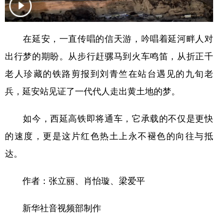
新疆
内蒙古
黑龙江
在延安，一直传唱的信天游，吟唱着延河畔人对
出行梦的期盼。从步行赶骡马到火车鸣笛，从折正千
老人珍藏的铁路剪报到刘青竺在站台遇见的九旬老
兵，延安站见证了一代代人走出黄土地的梦。
如今，西延高铁即将通车，它承载的不仅是更快
的速度，更是这片红色热土上永不褪色的向往与抵
达。
作者：张立丽、肖怡璇、梁爱平
新华社音视频部制作