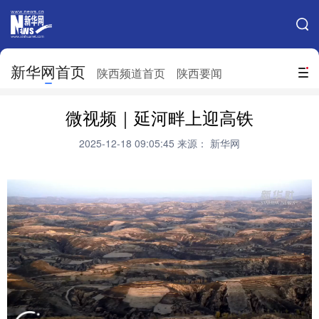
手机新华网
网站地图
新华网首页
搜索
陕西频道首页
陕西要闻
地方频道
微视频｜延河畔上迎高铁
北京
天津
河北
山西
2025-12-18 09:05:45
来源： 新华网
辽宁
吉林
上海
江苏
浙江
安徽
福建
江西
山东
河南
湖北
湖南
广东
广西
海南
重庆
四川
贵州
云南
西藏
陕西
甘肃
青海
宁夏