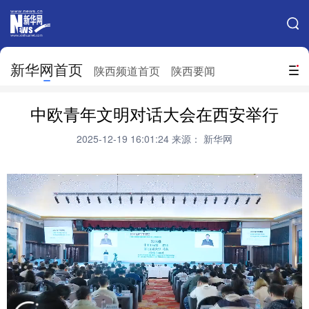
手机新华网
网站地图
新华网首页
搜索
陕西频道首页
陕西要闻
地方频道
中欧青年文明对话大会在西安举行
北京
天津
河北
山西
2025-12-19 16:01:24
来源： 新华网
辽宁
吉林
上海
江苏
浙江
安徽
福建
江西
山东
河南
湖北
湖南
广东
广西
海南
重庆
四川
贵州
云南
西藏
陕西
甘肃
青海
宁夏