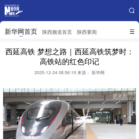
手机新华网
网站地图
新华网首页
搜索
陕西频道首页
陕西要闻
地方频道
西延高铁 梦想之路｜西延高铁筑梦时：
北京
天津
河北
山西
高铁站的红色印记
辽宁
吉林
上海
江苏
2025-12-24 08:56:19
来源： 新华网
浙江
安徽
福建
江西
山东
河南
湖北
湖南
广东
广西
海南
重庆
四川
贵州
云南
西藏
陕西
甘肃
青海
宁夏