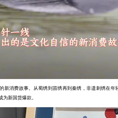
消费故事。从蜀绣到苗绣再到秦绣，非遗刺绣在年轻人
成为新国货爆款。