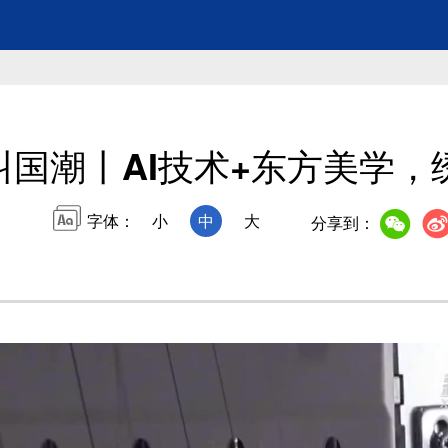
叫国潮丨AI技术+东方美学，
字体：
小
中
大
分享到：