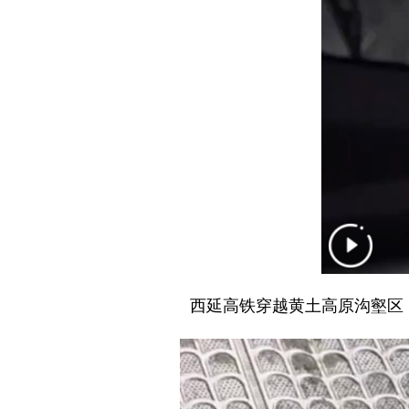
西延高铁穿越黄土高原沟壑区，