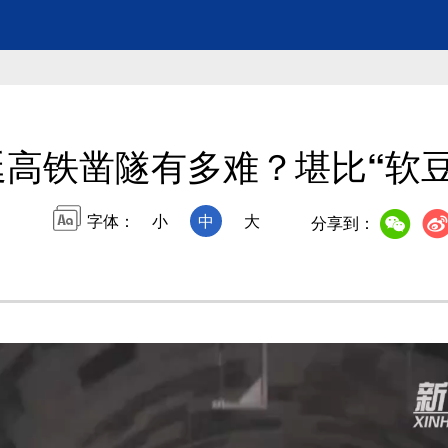
延高铁凿隧有多难？堪比“软豆
字体：
小
中
大
分享到：