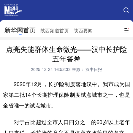
手机新华网
网站地图
新华网首页
搜索
陕西频道首页
陕西要闻
地方频道
点亮失能群体生命微光——汉中长护险
北京
天津
河北
山西
五年答卷
辽宁
吉林
上海
江苏
2025-12-24 16:52:33
来源： 汉中日报
浙江
安徽
福建
江西
2020年12月，长护险制度落地汉中。我市成为国
山东
河南
湖北
湖南
家第二批14个长期护理保险制度试点城市之一，也是
全省唯一的试点城市。
广东
广西
海南
重庆
四川
贵州
云南
西藏
对于占比超过全市人口四分之一的60岁以上老年
陕西
甘肃
青海
宁夏
人口来说，长护险的意义不是停留在政策里的条文，