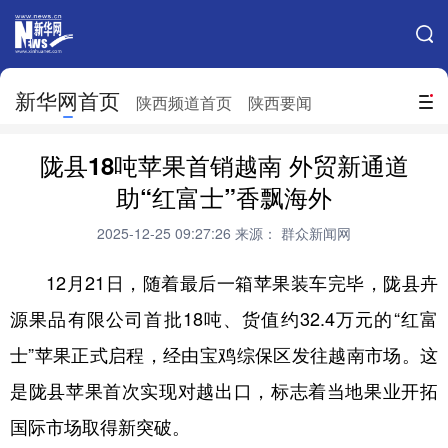
手机新华网
网站地图
新华网首页
搜索
陕西频道首页
陕西要闻
地方频道
陇县18吨苹果首销越南 外贸新通道
北京
天津
河北
山西
助“红富士”香飘海外
辽宁
吉林
上海
江苏
2025-12-25 09:27:26
来源： 群众新闻网
浙江
安徽
福建
江西
12月21日，随着最后一箱苹果装车完毕，陇县卉
山东
河南
湖北
湖南
源果品有限公司首批18吨、货值约32.4万元的“红富
士”苹果正式启程，经由宝鸡综保区发往越南市场。这
广东
广西
海南
重庆
是陇县苹果首次实现对越出口，标志着当地果业开拓
四川
贵州
云南
西藏
国际市场取得新突破。
陕西
甘肃
青海
宁夏