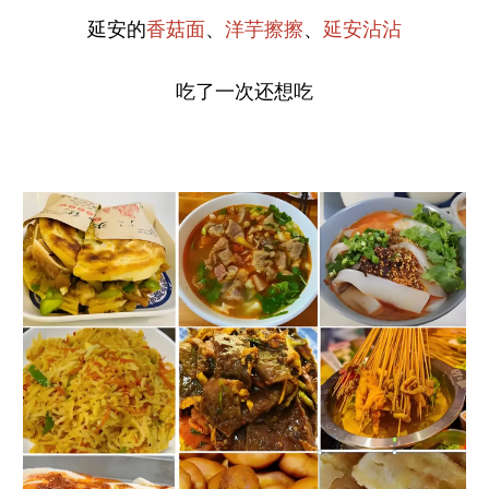
延安的
、
、
香菇面
洋芋擦擦
延安沾沾
吃了一次还想吃