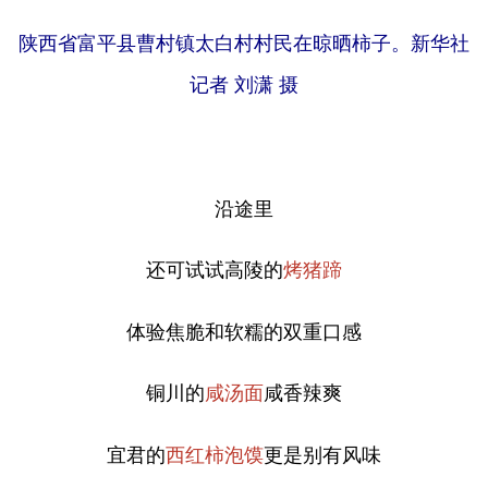
陕西省富平县曹村镇太白村村民在晾晒柿子。新华社
记者 刘潇 摄
沿途里
还可试试
高陵的
烤猪蹄
体验焦脆和软糯的双重口感
铜川的
咸香辣爽
咸汤面
宜君的
更是别有风味
西红柿泡馍