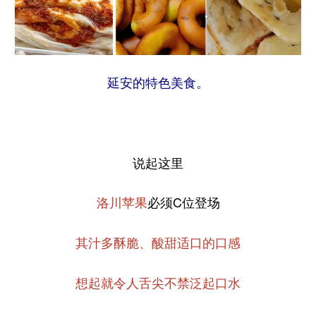
延安的特色美食。
说起这里
必须C位登场
洛川苹果
其汁多酥脆、酸甜适口的口感
想起就令人舌尖不禁泛起口水