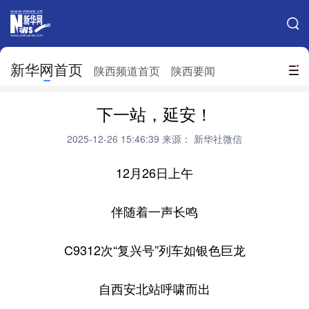
手机新华网
网站地图
新华网首页
搜索
陕西频道首页
陕西要闻
地方频道
下一站，延安！
北京
天津
河北
山西
2025-12-26 15:46:39
来源： 新华社微信
辽宁
吉林
上海
江苏
12月26日上午
浙江
安徽
福建
江西
伴随着一声长鸣
山东
河南
湖北
湖南
广东
广西
海南
重庆
C9312次“复兴号”列车如银色巨龙
四川
贵州
云南
西藏
自西安北站呼啸而出
陕西
甘肃
青海
宁夏