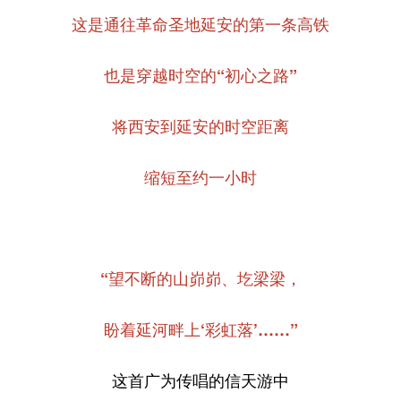
这是通往革命圣地延安的第一条高铁
新疆
内蒙古
黑龙江
也是穿越时空的“初心之路”
将西安到延安的时空距离
缩短至约一小时
“望不断的山峁峁、圪梁梁，
盼着延河畔上‘彩虹落’……”
这首广为传唱的信天游中