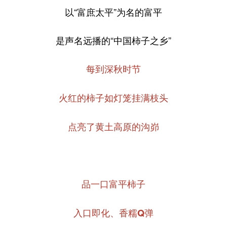
以“富庶太平”为名的富平
是声名远播的“中国柿子之乡”
每到深秋时节
火红的柿子如灯笼挂满枝头
点亮了黄土高原的沟峁
品一口富平柿子
入口即化、香糯Q弹