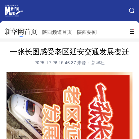
手机新华网
网站地图
新华网首页
搜索
陕西频道首页
陕西要闻
地方频道
一张长图感受老区延安交通发展变迁
北京
天津
河北
山西
2025-12-26 15:46:37
来源： 新华社
辽宁
吉林
上海
江苏
浙江
安徽
福建
江西
山东
河南
湖北
湖南
广东
广西
海南
重庆
四川
贵州
云南
西藏
陕西
甘肃
青海
宁夏