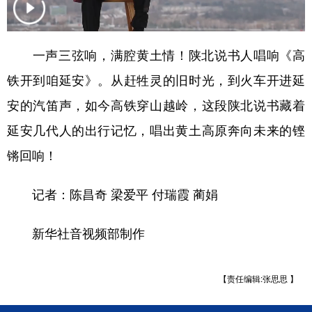
新疆
内蒙古
黑龙江
一声三弦响，满腔黄土情！陕北说书人唱响《高
铁开到咱延安》。从赶牲灵的旧时光，到火车开进延
安的汽笛声，如今高铁穿山越岭，这段陕北说书藏着
延安几代人的出行记忆，唱出黄土高原奔向未来的铿
锵回响！
记者：陈昌奇 梁爱平 付瑞霞 蔺娟
新华社音视频部制作
【责任编辑:张思思 】