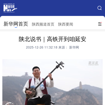
手机新华网
网站地图
新华网首页
搜索
陕西频道首页
陕西要闻
地方频道
陕北说书｜高铁开到咱延安
北京
天津
河北
山西
2025-12-26 11:32:18
来源： 新华网
辽宁
吉林
上海
江苏
浙江
安徽
福建
江西
山东
河南
湖北
湖南
广东
广西
海南
重庆
四川
贵州
云南
西藏
陕西
甘肃
青海
宁夏