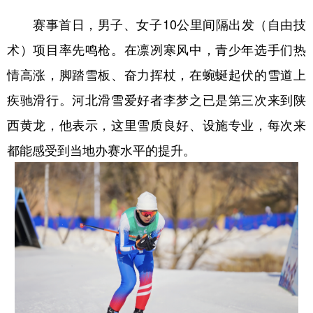
新疆
内蒙古
黑龙江
赛事首日，男子、女子10公里间隔出发（自由技
术）项目率先鸣枪。在凛冽寒风中，青少年选手们热
情高涨，脚踏雪板、奋力挥杖，在蜿蜒起伏的雪道上
疾驰滑行。河北滑雪爱好者李梦之已是第三次来到陕
西黄龙，他表示，这里雪质良好、设施专业，每次来
都能感受到当地办赛水平的提升。