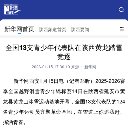
手机新华网
网站地图
新华网首页
搜索
陕西频道首页
陕西要闻
地方频道
全国13支青少年代表队在陕西黄龙踏雪
北京
天津
河北
山西
竞逐
辽宁
吉林
上海
江苏
2026-01-15 17:30:10
来源： 新华网
浙江
安徽
福建
江西
新华网西安1月15日电（记者郑昕）2025-2026赛
山东
河南
湖北
湖南
季全国越野滑雪青少年锦标赛14日在陕西省延安市黄
龙县黄龙山冰雪运动基地开幕，全国13支代表队的124
广东
广西
海南
重庆
名青少年运动员齐聚革命圣地，在雪道上你追我赶、
四川
贵州
云南
西藏
挥洒青春。
陕西
甘肃
青海
宁夏