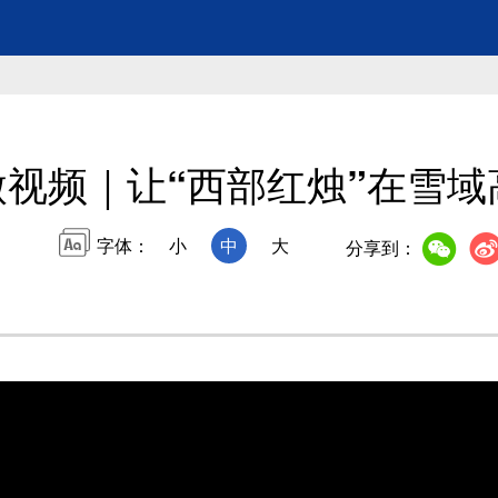
微视频｜让“西部红烛”在雪域
字体：
小
中
大
分享到：