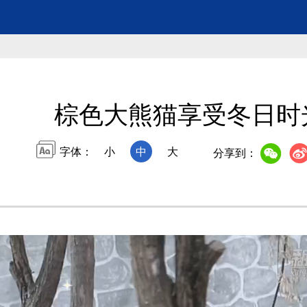
棕色大熊猫享受冬日时
字体：
小
中
大
分享到：