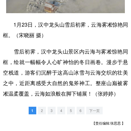
新疆
内蒙古
黑龙江
1月23日，汉中龙头山雪后初霁，云海雾凇惊艳同
框。（宋晓丽 摄）
雪后初霁，汉中龙头山景区内云海与雾凇惊艳同
框，绘就一幅幅令人心旷神怡的冬日画卷。漫步于悬
空栈道，游客们沉醉于这高山冰雪与云海交织的壮美
之中，近距离感受大自然的鬼斧神工。整座山巅被雾
凇温柔覆盖，云海如浪般在脚下铺展！（张婷婷）
1
2
3
4
5
6
下一页
【责任编辑:张思思 】