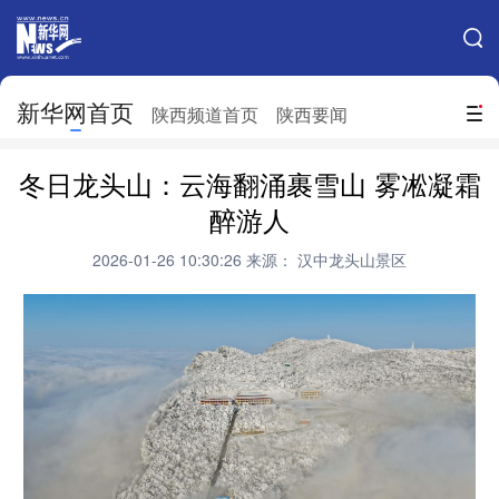
手机新华网
网站地图
新华网首页
搜索
陕西频道首页
陕西要闻
地方频道
冬日龙头山：云海翻涌裹雪山 雾凇凝霜
北京
天津
河北
山西
醉游人
辽宁
吉林
上海
江苏
2026-01-26 10:30:26
来源： 汉中龙头山景区
浙江
安徽
福建
江西
山东
河南
湖北
湖南
广东
广西
海南
重庆
四川
贵州
云南
西藏
陕西
甘肃
青海
宁夏