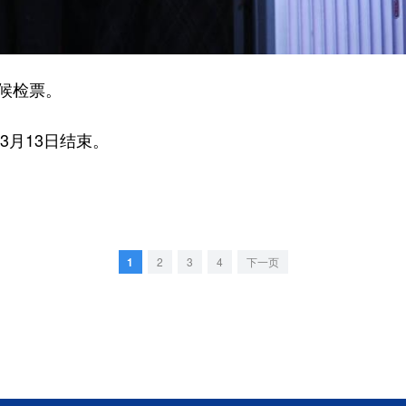
候检票。
3月13日结束。
1
2
3
4
下一页