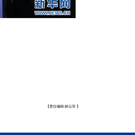
【责任编辑:郝云菲 】