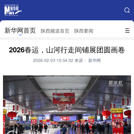
手机新华网
网站地图
新华网首页
搜索
陕西频道首页
陕西要闻
地方频道
2026春运，山河行走间铺展团圆画卷
北京
天津
河北
山西
2026-02-03 10:34:32
来源： 新华网
辽宁
吉林
上海
江苏
浙江
安徽
福建
江西
山东
河南
湖北
湖南
广东
广西
海南
重庆
四川
贵州
云南
西藏
陕西
甘肃
青海
宁夏