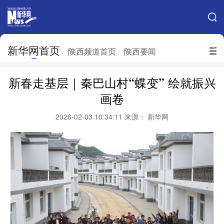
手机新华网
网站地图
新华网首页
搜索
陕西频道首页
陕西要闻
地方频道
新春走基层｜秦巴山村“蝶变” 绘就振兴
北京
天津
河北
山西
画卷
辽宁
吉林
上海
江苏
2026-02-03 10:34:11
来源： 新华网
浙江
安徽
福建
江西
山东
河南
湖北
湖南
广东
广西
海南
重庆
四川
贵州
云南
西藏
陕西
甘肃
青海
宁夏