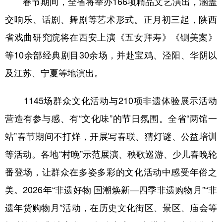
春节期间，全省将举办166项精品文艺演出，涵盖
新疆
内蒙古
黑龙江
交响乐、话剧、舞剧等艺术形式。正月初三起，陕西
省戏曲研究院将在西安上演《五女拜寿》《铡美案》
等10余部经典剧目30余场，并赴宝鸡、泾阳、华阴以
及江苏、宁夏等地演出。
1145场群众文化活动与210项非遗体验展示活动
营造有参与感、有“文化味”的节日氛围。全省“两馆一
站”春节期间不打烊，开展写春联、猜灯谜、公益培训
等活动。各地“村晚”示范展演、秧歌巡游、少儿春晚轮
番登场，让群众在多姿多彩的文化活动中感受年俗之
美。2026年“非遗好物 国潮焕新—四季非遗购物月”“非
遗年货购物月”活动，在历史文化街区、景区、庙会等