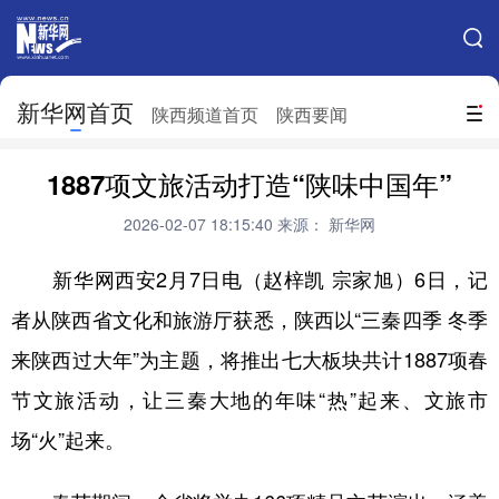
手机新华网
网站地图
新华网首页
搜索
陕西频道首页
陕西要闻
地方频道
1887项文旅活动打造“陕味中国年”
北京
天津
河北
山西
2026-02-07 18:15:40
来源： 新华网
辽宁
吉林
上海
江苏
新华网西安2月7日电（赵梓凯 宗家旭）6日，记
浙江
安徽
福建
江西
者从陕西省文化和旅游厅获悉，陕西以“三秦四季 冬季
山东
河南
湖北
湖南
来陕西过大年”为主题，将推出七大板块共计1887项春
广东
广西
海南
重庆
节文旅活动，让三秦大地的年味“热”起来、文旅市
场“火”起来。
四川
贵州
云南
西藏
陕西
甘肃
青海
宁夏