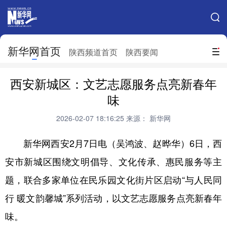
手机新华网
网站地图
新华网首页
搜索
陕西频道首页
陕西要闻
地方频道
西安新城区：文艺志愿服务点亮新春年
北京
天津
河北
山西
味
辽宁
吉林
上海
江苏
2026-02-07 18:16:25
来源： 新华网
浙江
安徽
福建
江西
新华网西安2月7日电（吴鸿波、赵晔华）6日，西
山东
河南
湖北
湖南
安市新城区围绕文明倡导、文化传承、惠民服务等主
题，联合多家单位在民乐园文化街片区启动“与人民同
广东
广西
海南
重庆
行 暖文韵馨城”系列活动，以文艺志愿服务点亮新春年
四川
贵州
云南
西藏
味。
陕西
甘肃
青海
宁夏