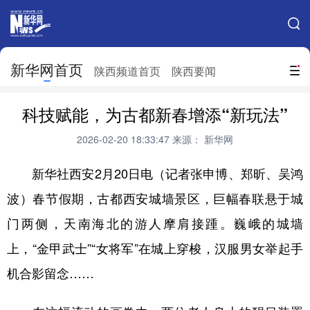
手机新华网
网站地图
新华网首页
搜索
陕西频道首页
陕西要闻
地方频道
科技赋能，为古都新春增添“新玩法”
北京
天津
河北
山西
2026-02-20 18:33:47
来源： 新华网
辽宁
吉林
上海
江苏
新华社西安2月20日电（记者张申博、郑昕、吴鸿
浙江
安徽
福建
江西
波）春节假期，古都西安城墙景区，巨幅春联悬于城
山东
河南
湖北
湖南
门两侧，天南海北的游人摩肩接踵。巍峨的城墙
广东
广西
海南
重庆
上，“金甲武士”“女将军”在城上穿梭，汉服男女举起手
机合影留念……
四川
贵州
云南
西藏
陕西
甘肃
青海
宁夏