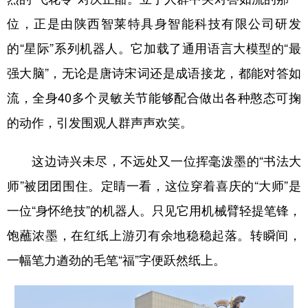
位，正是由陕西智莱特具身智能科技有限公司研发
的“星际”系列机器人。它加载了通用语言大模型的“最
强大脑”，无论是唐诗宋词还是成语接龙，都能对答如
流，全身40多个灵敏关节能够配合做出各种憨态可掬
的动作，引发围观人群声声欢笑。
这边诗兴未尽，不远处又一位挥毫泼墨的“书法大
师”被团团围住。定睛一看，这位穿着喜庆的“大师”是
一位“身怀绝技”的机器人。只见它用机械臂轻提笔锋，
饱蘸浓墨，在红纸上游刃有余地稳稳起落。转瞬间，
一幅笔力遒劲的毛笔“福”字便跃然纸上。