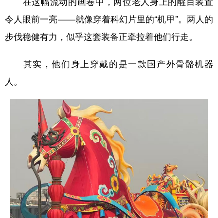
在这幅流动的画卷中，两位老人身上的醒目装置
新疆
内蒙古
黑龙江
令人眼前一亮——就像穿着科幻片里的“机甲”。两人的
步伐稳健有力，似乎这套装备正牵拉着他们行走。
其实，他们身上穿戴的是一款国产外骨骼机器
人。