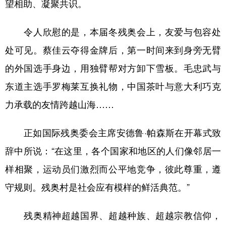
望相助、凝聚共识。
令人欣慰的是，本届冬残奥会上，友爱与包容处
处可见。蔡佳云夺得金牌后，第一时间来到身旁无臂
的外国选手身边，用独臂帮对方卸下雪板。毛忠武与
东道主选手罗梅莱互换礼物，中国茶叶与意大利巧克
力承载的友情跨越山海……
正如国际残奥委会主席安德鲁·帕森斯在开幕式致
辞中所说：“在这里，各个国家和地区的人们像邻居一
样相聚，运动员们激烈而公平地竞争，彼此尊重，遵
守规则。残奥村是社会应有模样的鲜活典范。”
残奥精神超越国界、超越种族、超越宗教信仰，