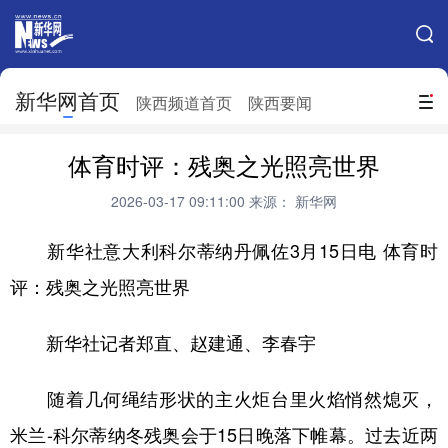
手机新华网
网站地图
新华网首页
搜索
陕西频道首页
陕西要闻
地方频道
体育时评：残奥之光照亮世界
北京
天津
河北
山西
2026-03-17 09:11:00
来源： 新华网
辽宁
吉林
上海
江苏
新华社意大利科尔蒂纳丹佩佐3月15日电 体育时
浙江
安徽
福建
江西
评：残奥之光照亮世界
山东
河南
湖北
湖南
新华社记者郑直、赵建通、李春宇
广东
广西
海南
重庆
四川
贵州
云南
西藏
随着几何绳结形状的主火炬台里火焰悄然熄灭，
米兰-科尔蒂纳冬残奥会于15日晚落下帷幕。过去近两
陕西
甘肃
青海
宁夏