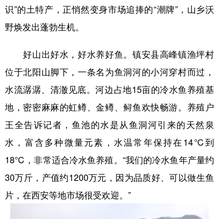
识”的土特产，正悄然变身市场追捧的“潮牌”，山乡沃
新疆
内蒙古
黑龙江
野焕发出蓬勃生机。
好山出好水，好水养好鱼。镇安县高峰镇渔坪村
位于北阳山脚下，一条名为鱼洞河的小河穿村而过，
水流潺潺、清澈见底。河边占地15亩的冷水鱼养殖基
地，密密麻麻的虹鳟、金鳟、鲟鱼欢快畅游。养殖户
王全告诉记者，鱼池的水是从鱼洞河引来的天然泉
水，富含多种微量元素，水温常年保持在14℃到
18℃，非常适合冷水鱼养殖。“我们的冷水鱼年产量约
30万斤，产值约1200万元，因为品质好、可以做生鱼
片，在西安等地市场很受欢迎。”