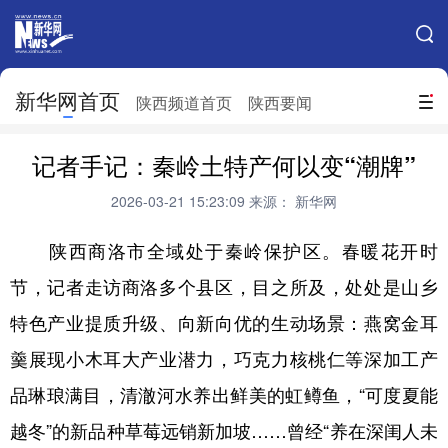
手机新华网
网站地图
新华网首页
搜索
陕西频道首页
陕西要闻
地方频道
记者手记：秦岭土特产何以变“潮牌”
北京
天津
河北
山西
2026-03-21 15:23:09
来源： 新华网
辽宁
吉林
上海
江苏
陕西商洛市全域处于秦岭保护区。春暖花开时
浙江
安徽
福建
江西
节，记者走访商洛多个县区，目之所及，处处是山乡
山东
河南
湖北
湖南
特色产业提质升级、向新向优的生动场景：燕窝金耳
广东
广西
海南
重庆
羹展现小木耳大产业潜力，巧克力核桃仁等深加工产
品琳琅满目，清澈河水养出鲜美的虹鳟鱼，“可度夏能
四川
贵州
云南
西藏
越冬”的新品种草莓远销新加坡……曾经“养在深闺人未
陕西
甘肃
青海
宁夏