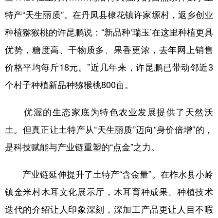
特产“天生丽质”。在丹凤县棣花镇许家塬村，返乡创业
种植猕猴桃的许昆鹏说：“新品种‘瑞玉’在这里种植更具
优势，糖度高、干物质多、果香更浓，去年网上销售
价格平均每斤18元。”近几年来，许昆鹏已带动邻近3
个村子种植新品种猕猴桃800亩。
优渥的生态家底为特色农业发展提供了天然沃
土。但真正让土特产从“天生丽质”迈向“身价倍增”的，
是科技赋能与产业链重塑的“点金”之力。
产业链延伸提升了土特产“含金量”。在柞水县小岭
镇金米村木耳文化展示厅，木耳育种成果、种植技术
迭代的介绍让人印象深刻，深加工产品更让人目不暇