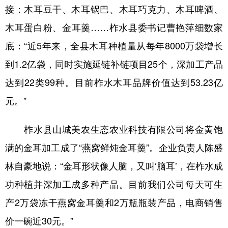
接：木耳豆干、木耳锅巴、木耳巧克力、木耳啤酒、
木耳蛋白粉、金耳羹……柞水县委书记曹艳萍细数家
底：“近5年来，全县木耳种植量从每年8000万袋增长
到1.2亿袋，同时实施延链补链项目25个，深加工产品
达到22类99种。目前柞水木耳品牌价值达到53.23亿
元。”
柞水县山城美农
生态农业
科技有限公司将金黄饱
满的金耳加工成了“燕窝鲜炖金耳羹”。企业负责人陈盛
林自豪地说：“金耳形状像人脑，又叫‘脑耳’，在柞水成
功种植并深加工成多种产品。目前我们公司每天可生
产2万袋冻干燕窝金耳羹和2万瓶瓶装产品，电商销售
价一碗近30元。”