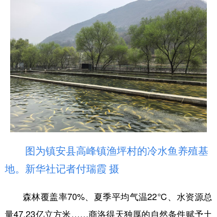
图为镇安县高峰镇渔坪村的冷水鱼养殖基
地。新华社记者付瑞霞 摄
森林覆盖率70%、夏季平均气温22℃、水资源总
量47.23亿立方米……商洛得天独厚的自然条件赋予土