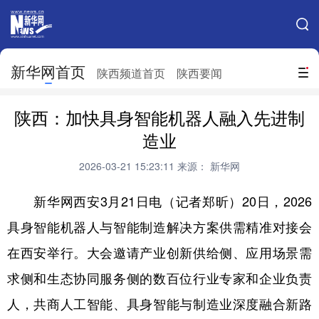
手机新华网
网站地图
新华网首页
搜索
陕西频道首页
陕西要闻
地方频道
陕西：加快具身智能机器人融入先进制
北京
天津
河北
山西
造业
辽宁
吉林
上海
江苏
2026-03-21 15:23:11
来源： 新华网
浙江
安徽
福建
江西
新华网西安3月21日电（记者郑昕）20日，2026
山东
河南
湖北
湖南
具身智能机器人与智能制造解决方案供需精准对接会
在西安举行。大会邀请产业创新供给侧、应用场景需
广东
广西
海南
重庆
求侧和生态协同服务侧的数百位行业专家和企业负责
四川
贵州
云南
西藏
人，共商人工智能、具身智能与制造业深度融合新路
陕西
甘肃
青海
宁夏