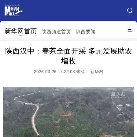
手机新华网
网站地图
新华网首页
搜索
陕西频道首页
陕西要闻
地方频道
陕西汉中：春茶全面开采 多元发展助农
北京
天津
河北
山西
增收
辽宁
吉林
上海
江苏
2026-03-26 17:22:03
来源： 新华网
浙江
安徽
福建
江西
山东
河南
湖北
湖南
广东
广西
海南
重庆
四川
贵州
云南
西藏
陕西
甘肃
青海
宁夏