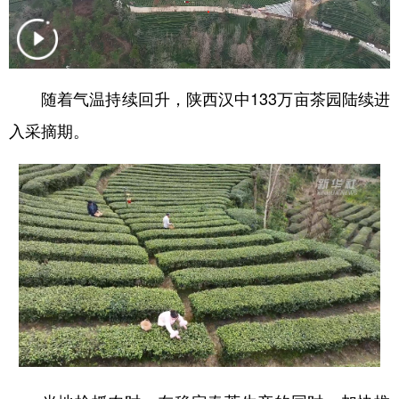
新疆
内蒙古
黑龙江
随着气温持续回升，陕西汉中133万亩茶园陆续进
入采摘期。