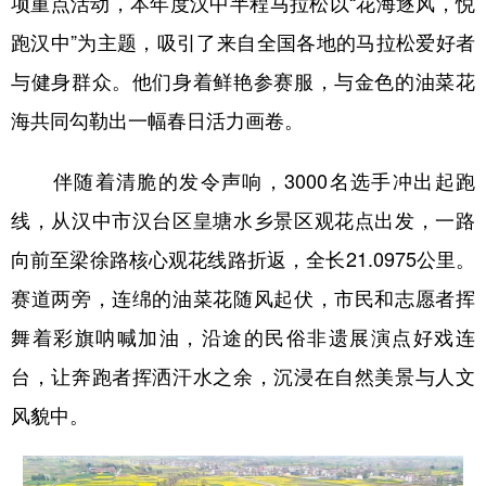
项重点活动，本年度汉中半程马拉松以“花海逐风，悦
新疆
内蒙古
黑龙江
跑汉中”为主题，吸引了来自全国各地的马拉松爱好者
与健身群众。他们身着鲜艳参赛服，与金色的油菜花
海共同勾勒出一幅春日活力画卷。
伴随着清脆的发令声响，3000名选手冲出起跑
线，从汉中市汉台区皇塘水乡景区观花点出发，一路
向前至梁徐路核心观花线路折返，全长21.0975公里。
赛道两旁，连绵的油菜花随风起伏，市民和志愿者挥
舞着彩旗呐喊加油，沿途的民俗非遗展演点好戏连
台，让奔跑者挥洒汗水之余，沉浸在自然美景与人文
风貌中。