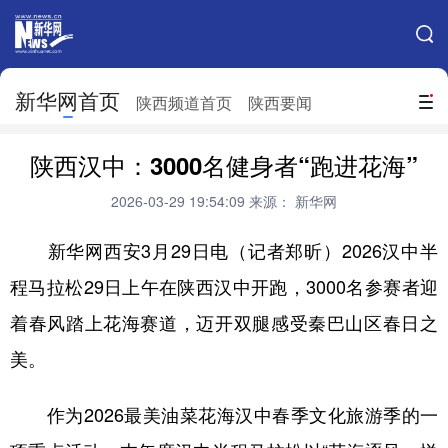
手机新华网
网站地图
新华网首页
搜索
陕西频道首页
陕西要闻
地方频道
陕西汉中：3000名健身者“跑进花海”
北京
天津
河北
山西
2026-03-29 19:54:09
来源： 新华网
辽宁
吉林
上海
江苏
新华网西安3月29日电（记者郑昕）2026汉中半
浙江
安徽
福建
江西
程马拉松29日上午在陕西汉中开跑，3000名参赛者迎
山东
河南
湖北
湖南
着春风踏上花海赛道，迈开双腿感受秦巴山区春日之
广东
广西
海南
重庆
美。
四川
贵州
云南
西藏
作为2026最美油菜花海汉中春季文化旅游季的一
陕西
甘肃
青海
宁夏