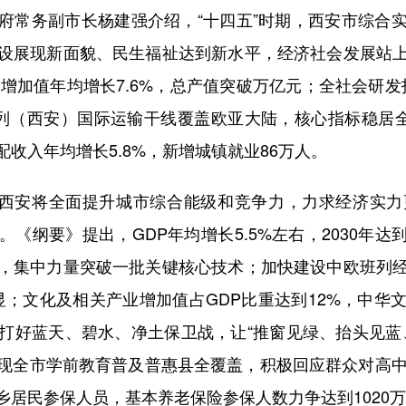
常务副市长杨建强介绍，“十四五”时期，西安市综合实
设展现新面貌、民生福祉达到新水平，经济社会发展站
；工业增加值年均增长7.6%，总产值突破万亿元；全社会研
列（西安）国际运输干线覆盖欧亚大陆，核心指标稳居全
收入年均增长5.8%，新增城镇就业86万人。
西安将全面提升城市综合能级和竞争力，力求经济实力
《纲要》提出，GDP年均增长5.5%左右，2030年达到
，集中力量突破一批关键核心技术；加快建设中欧班列
显；文化及相关产业增加值占GDP比重达到12%，中华
打好蓝天、碧水、净土保卫战，让“推窗见绿、抬头见蓝
现全市学前教育普及普惠县全覆盖，积极回应群众对高中
居民参保人员，基本养老保险参保人数力争达到1020万人