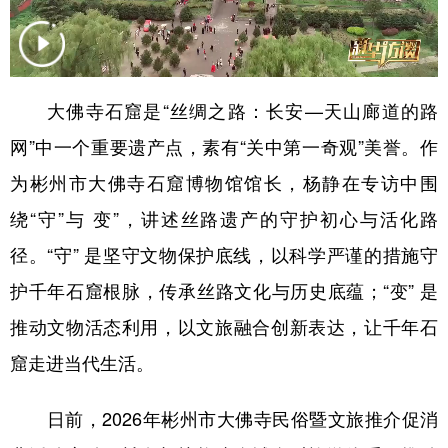
新疆
内蒙古
黑龙江
大佛寺石窟是“丝绸之路：长安—天山廊道的路
网”中一个重要遗产点，素有“关中第一奇观”美誉。作
为彬州市大佛寺石窟博物馆馆长，杨静在专访中围
绕“守”与 变”，讲述丝路遗产的守护初心与活化路
径。“守” 是坚守文物保护底线，以科学严谨的措施守
护千年石窟根脉，传承丝路文化与历史底蕴；“变” 是
推动文物活态利用，以文旅融合创新表达，让千年石
窟走进当代生活。
日前，2026年彬州市大佛寺民俗暨文旅推介促消