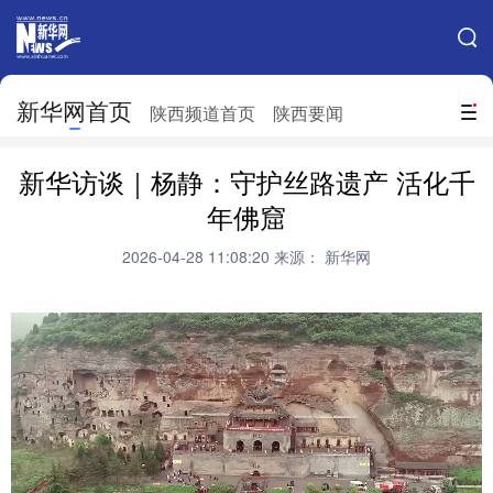
手机新华网
网站地图
新华网首页
搜索
陕西频道首页
陕西要闻
地方频道
新华访谈｜杨静：守护丝路遗产 活化千
北京
天津
河北
山西
年佛窟
辽宁
吉林
上海
江苏
2026-04-28 11:08:20
来源： 新华网
浙江
安徽
福建
江西
山东
河南
湖北
湖南
广东
广西
海南
重庆
四川
贵州
云南
西藏
陕西
甘肃
青海
宁夏