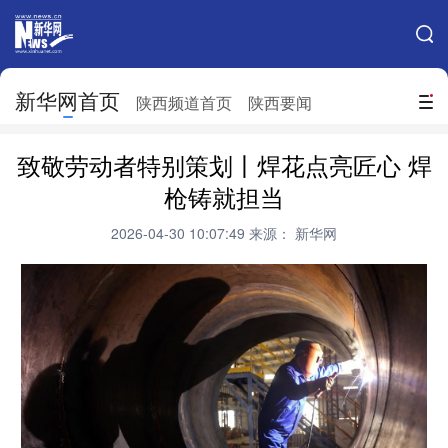
手机新华网
网站地图
新华网首页
搜索
陕西频道首页
陕西要闻
地方频道
致敬劳动者特别策划丨焊花点亮匠心 焊
北京
天津
河北
山西
枪铸就担当
辽宁
吉林
上海
江苏
2026-04-30 10:07:49
来源： 新华网
浙江
安徽
福建
江西
山东
河南
湖北
湖南
广东
广西
海南
重庆
四川
贵州
云南
西藏
陕西
甘肃
青海
宁夏