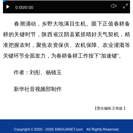
0:00
/0:00
新疆
内蒙古
黑龙江
春潮涌动，乡野大地满目生机。眼下正值春耕备
耕的关键时节，陕西省汉阴县紧抓晴好天气契机，精
准把握农时，聚焦农资保供、农机保障、农业灌溉等
关键环节全面发力，为春耕备耕工作按下“加速键”。
作者：刘彤、杨镜玉
新华社音视频部制作
【责任编辑:王智超 】
Copyright © 2000 - 2026 XINHUANET.com All Rights Reserved.