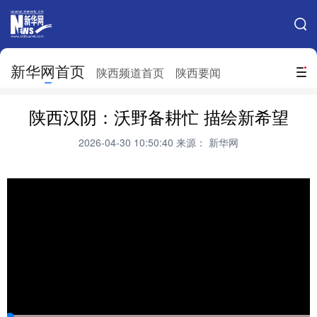
手机新华网
网站地图
新华网首页
搜索
陕西频道首页
陕西要闻
地方频道
陕西汉阴：沃野备耕忙 描绘新希望
北京
天津
河北
山西
2026-04-30 10:50:40
来源： 新华网
辽宁
吉林
上海
江苏
浙江
安徽
福建
江西
山东
河南
湖北
湖南
广东
广西
海南
重庆
四川
贵州
云南
西藏
陕西
甘肃
青海
宁夏