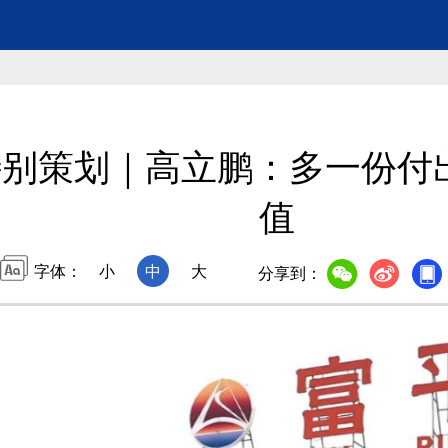
别策划｜高立鹏：多一份付
值
字体：
小
中
大
分享到：