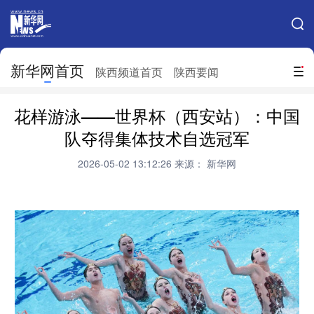
手机新华网
网站地图
新华网首页
搜索
陕西频道首页
陕西要闻
地方频道
花样游泳——世界杯（西安站）：中国
北京
天津
河北
山西
队夺得集体技术自选冠军
辽宁
吉林
上海
江苏
2026-05-02 13:12:26
来源： 新华网
浙江
安徽
福建
江西
山东
河南
湖北
湖南
广东
广西
海南
重庆
四川
贵州
云南
西藏
陕西
甘肃
青海
宁夏