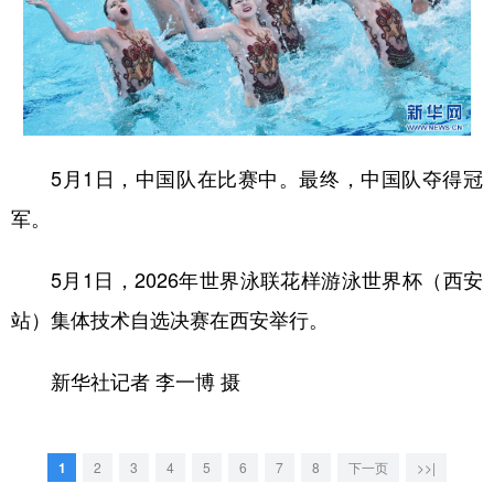
新疆
内蒙古
黑龙江
5月1日，中国队在比赛中。最终，中国队夺得冠
军。
5月1日，2026年世界泳联花样游泳世界杯（西安
站）集体技术自选决赛在西安举行。
新华社记者 李一博 摄
1
2
3
4
5
6
7
8
下一页
>>|