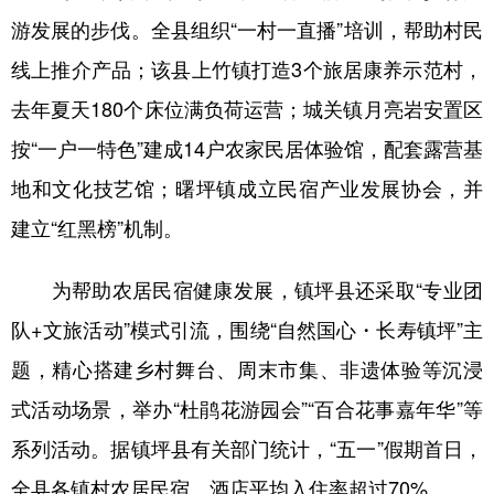
游发展的步伐。全县组织“一村一直播”培训，帮助村民
线上推介产品；该县上竹镇打造3个旅居康养示范村，
去年夏天180个床位满负荷运营；城关镇月亮岩安置区
按“一户一特色”建成14户农家民居体验馆，配套露营基
地和文化技艺馆；曙坪镇成立民宿产业发展协会，并
建立“红黑榜”机制。
为帮助农居民宿健康发展，镇坪县还采取“专业团
队+文旅活动”模式引流，围绕“自然国心・长寿镇坪”主
题，精心搭建乡村舞台、周末市集、非遗体验等沉浸
式活动场景，举办“杜鹃花游园会”“百合花事嘉年华”等
系列活动。据镇坪县有关部门统计，“五一”假期首日，
全县各镇村农居民宿、酒店平均入住率超过70%。