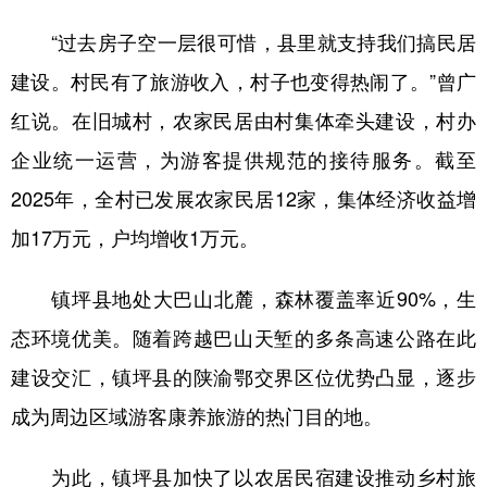
新疆
内蒙古
黑龙江
“过去房子空一层很可惜，县里就支持我们搞民居
建设。村民有了旅游收入，村子也变得热闹了。”曾广
红说。在旧城村，农家民居由村集体牵头建设，村办
企业统一运营，为游客提供规范的接待服务。截至
2025年，全村已发展农家民居12家，集体经济收益增
加17万元，户均增收1万元。
镇坪县地处大巴山北麓，森林覆盖率近90%，生
态环境优美。随着跨越巴山天堑的多条高速公路在此
建设交汇，镇坪县的陕渝鄂交界区位优势凸显，逐步
成为周边区域游客康养旅游的热门目的地。
为此，镇坪县加快了以农居民宿建设推动乡村旅