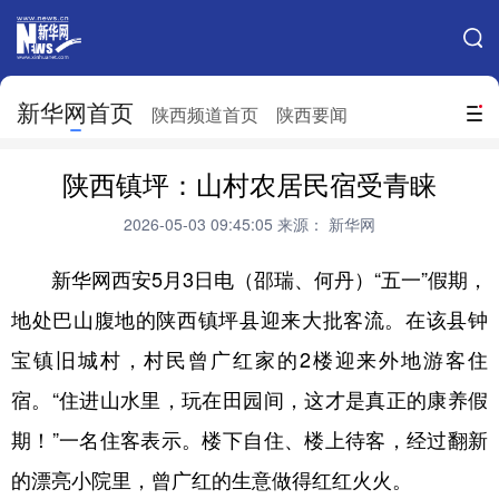
手机新华网
网站地图
新华网首页
搜索
陕西频道首页
陕西要闻
地方频道
陕西镇坪：山村农居民宿受青睐
北京
天津
河北
山西
2026-05-03 09:45:05
来源： 新华网
辽宁
吉林
上海
江苏
新华网西安5月3日电（邵瑞、何丹）“五一”假期，
浙江
安徽
福建
江西
地处巴山腹地的陕西镇坪县迎来大批客流。在该县钟
山东
河南
湖北
湖南
宝镇旧城村，村民曾广红家的2楼迎来外地游客住
广东
广西
海南
重庆
宿。“住进山水里，玩在田园间，这才是真正的康养假
期！”一名住客表示。楼下自住、楼上待客，经过翻新
四川
贵州
云南
西藏
的漂亮小院里，曾广红的生意做得红红火火。
陕西
甘肃
青海
宁夏