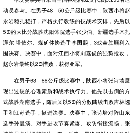
新疆
内蒙古
黑龙江
动员参与。在男子48—50公斤级比赛中，陕西小将赵
永岩稳扎稳打，严格执行教练的技战术安排，先后以
5∶0的大比分战胜沈阳体院选手张少伯、新疆选手木扎
湃尔·塔依尔、煤矿体协选手李国熙，3战全胜顺利入
围决赛。决赛中，面对江西小将刘嘉俊的强势抢攻，
赵永岩最终以2∶3惜败，获得亚军。
在男子63—66公斤级比赛中，陕西小将张诗墙展
现出过硬的心理素质和战术执行力。他先以击倒的方
式战胜湖南选手，随后又以5∶0的分数陆续击败吉林选
手和江苏选手，挺进决赛。决赛中，张诗墙对阵山东
选手孙晨溪。对手进攻节奏紧凑、攻防衔接流畅，张