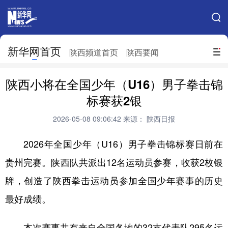
手机新华网
网站地图
新华网首页
搜索
陕西频道首页
陕西要闻
地方频道
陕西小将在全国少年（U16）男子拳击锦
北京
天津
河北
山西
标赛获2银
辽宁
吉林
上海
江苏
2026-05-08 09:06:42
来源： 陕西日报
浙江
安徽
福建
江西
2026年全国少年（U16）男子拳击锦标赛日前在
山东
河南
湖北
湖南
贵州完赛。陕西队共派出12名运动员参赛，收获2枚银
牌，创造了陕西拳击运动员参加全国少年赛事的历史
广东
广西
海南
重庆
最好成绩。
四川
贵州
云南
西藏
陕西
甘肃
青海
宁夏
本次赛事共有来自全国各地的32支代表队295名运