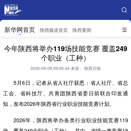
手机新华网
网站地图
新华网首页
搜索
陕西频道首页
陕西要闻
地方频道
今年陕西将举办119场技能竞赛 覆盖249
北京
天津
河北
山西
个职业（工种）
辽宁
吉林
上海
江苏
2026-05-08 09:06:44
来源： 陕西日报
浙江
安徽
福建
江西
5月6日，记者从省人社厅获悉：省人社厅、省总
山东
河南
湖北
湖南
工会、省科技厅、共青团陕西省委日前联合印发通
知，发布2026年陕西省行业职业技能竞赛计划。
广东
广西
海南
重庆
四川
贵州
云南
西藏
2026年，陕西将举办各类行业职业技能竞赛119
陕西
甘肃
青海
宁夏
场，覆盖249个职业（工种）。其中，省级一类竞赛18