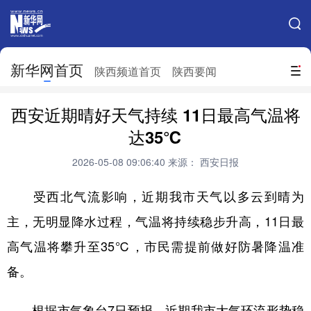
手机新华网
网站地图
新华网首页
搜索
陕西频道首页
陕西要闻
地方频道
西安近期晴好天气持续 11日最高气温将
北京
天津
河北
山西
达35℃
辽宁
吉林
上海
江苏
2026-05-08 09:06:40
来源： 西安日报
浙江
安徽
福建
江西
受西北气流影响，近期我市天气以多云到晴为
山东
河南
湖北
湖南
主，无明显降水过程，气温将持续稳步升高，11日最
高气温将攀升至35℃，市民需提前做好防暑降温准
广东
广西
海南
重庆
备。
四川
贵州
云南
西藏
陕西
甘肃
青海
宁夏
根据市气象台7日预报，近期我市大气环流形势稳