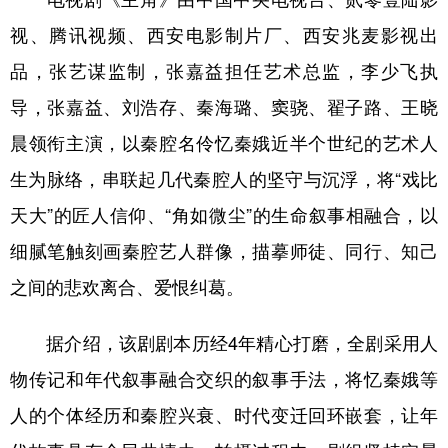
新疆
内蒙古
黑龙江
视、腾讯视频、西安电影制片厂、西安兆麦影视出
品，张艺谋监制，张嘉益担任艺术总监，李少飞执
导，张嘉益、刘浩存、秦海璐、窦骁、翟子路、王晓
晨领衔主演，以秦腔名伶忆秦娥近半个世纪的艺术人
生为脉络，串联起几代秦腔人的坚守与沉浮，将“戏比
天大”的匠人信仰、“角如微尘”的生命叙事相融合，以
细腻笔触刻画秦腔艺人群像，描摹师徒、同行、知己
之间的悲欢离合、爱恨纠葛。
据介绍，该剧剧本历经4年精心打磨，全剧采用人
物传记和年代叙事融合交织的叙事手法，将忆秦娥等
人的个体经历和秦腔兴衰、时代变迁回环嵌套，让年