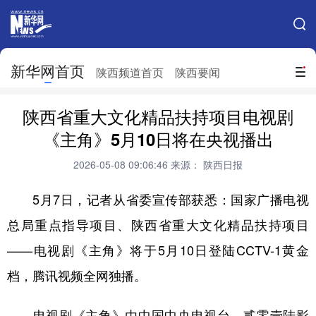
手机新华网
网站地图
新华网首页
搜索
陕西频道首页
陕西要闻
地方频道
陕西省重大文化精品扶持项目电视剧
北京
天津
河北
山西
《主角》5月10日将在央视播出
辽宁
吉林
上海
江苏
2026-05-08 09:06:46
来源： 陕西日报
浙江
安徽
福建
江西
5月7日，记者从省委宣传部获悉：国家广播电视
山东
河南
湖北
湖南
总局重点指导项目、陕西省重大文化精品扶持项目
——电视剧《主角》将于5月10日登陆CCTV-1黄金
广东
广西
海南
重庆
档，腾讯视频全网独播。
四川
贵州
云南
西藏
陕西
甘肃
青海
宁夏
电视剧《主角》由中国中央电视台、贰零壹陆影