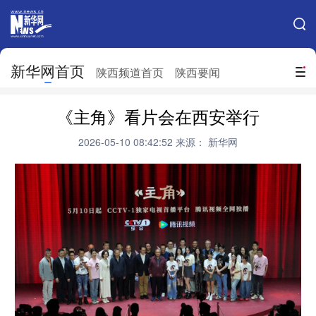
手机新华网
网站地图
新华网首页
搜索
陕西频道首页
陕西要闻
地方频道
《主角》看片会在西安举行
北京
天津
河北
山西
2026-05-10 08:42:52
来源： 新华网
辽宁
吉林
上海
江苏
浙江
安徽
福建
江西
山东
河南
湖北
湖南
广东
广西
海南
重庆
四川
贵州
云南
西藏
陕西
甘肃
青海
宁夏