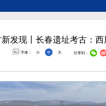
古新发现丨长春遗址考古：西
字体：
小
中
大
分享到：