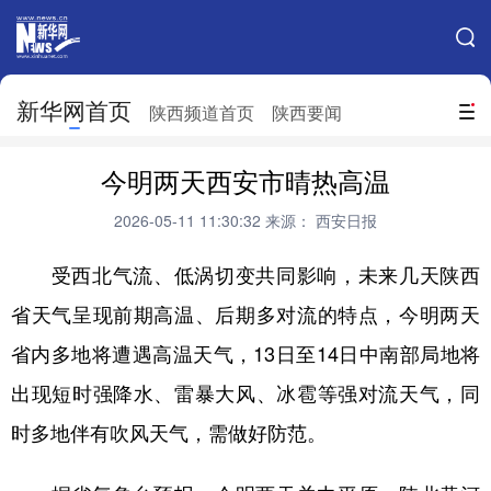
手机新华网
网站地图
新华网首页
搜索
陕西频道首页
陕西要闻
地方频道
今明两天西安市晴热高温
北京
天津
河北
山西
2026-05-11 11:30:32
来源： 西安日报
辽宁
吉林
上海
江苏
受西北气流、低涡切变共同影响，未来几天陕西
浙江
安徽
福建
江西
省天气呈现前期高温、后期多对流的特点，今明两天
山东
河南
湖北
湖南
省内多地将遭遇高温天气，13日至14日中南部局地将
广东
广西
海南
重庆
出现短时强降水、雷暴大风、冰雹等强对流天气，同
时多地伴有吹风天气，需做好防范。
四川
贵州
云南
西藏
陕西
甘肃
青海
宁夏