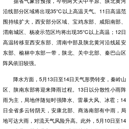
据省气象台预报，今明两天关中平原、陕北黄河
新疆
内蒙古
黑龙江
沿线部分区域将出现35℃以上高温天气。11日高温范
围持续扩大，西安部分区域、宝鸡东部、咸阳南部、
渭南城区、杨凌示范区均将出现35℃以上高温；12日
高温转移至西安东部、渭南中部及陕北黄河沿线延安
东部、榆林中东部一带，陕北、关中北部、秦巴山区
阵风依旧较强。
降水方面，5月13日至14日天气形势转变，秦岭山
区、陕南东部将迎来降雨过程。13日以分散性小雨阵
雨为主，局地伴随短时强降水、雷暴大风、冰雹；14
日全省多云转阴天，安康北部、商洛南部有中雨，局
地可达大雨，对流天气风险升高。此外，5月10日至14