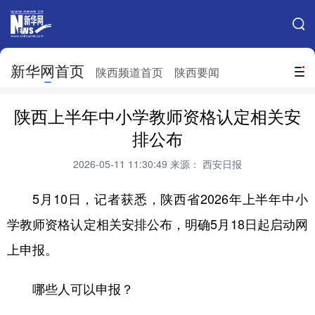
手机新华网
网站地图
新华网首页
搜索
陕西频道首页
陕西要闻
地方频道
陕西上半年中小学教师资格认定相关安
北京
天津
河北
山西
排公布
辽宁
吉林
上海
江苏
2026-05-11 11:30:49
来源： 西安日报
浙江
安徽
福建
江西
5月10日，记者获悉，陕西省2026年上半年中小
山东
河南
湖北
湖南
学教师资格认定相关安排公布，明确5月18日起启动网
上申报。
广东
广西
海南
重庆
四川
贵州
云南
西藏
哪些人可以申报？
陕西
甘肃
青海
宁夏