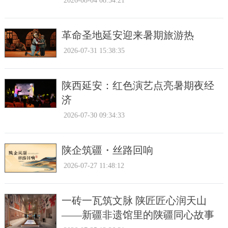
2026-08-04 08:54:21
革命圣地延安迎来暑期旅游热
2026-07-31 15:38:35
陕西延安：红色演艺点亮暑期夜经
济
2026-07-30 09:34:33
陕企筑疆・丝路回响
2026-07-27 11:48:12
一砖一瓦筑文脉 陕匠匠心润天山
——新疆非遗馆里的陕疆同心故事